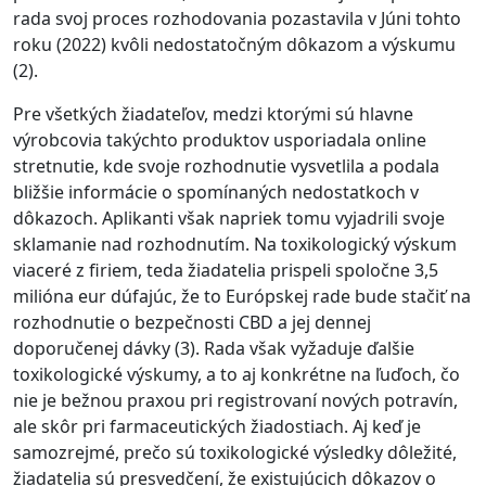
rada svoj proces rozhodovania pozastavila v Júni tohto
roku (2022) kvôli nedostatočným dôkazom a výskumu
(2).
Pre všetkých žiadateľov, medzi ktorými sú hlavne
výrobcovia takýchto produktov usporiadala online
stretnutie, kde svoje rozhodnutie vysvetlila a podala
bližšie informácie o spomínaných nedostatkoch v
dôkazoch. Aplikanti však napriek tomu vyjadrili svoje
sklamanie nad rozhodnutím. Na toxikologický výskum
viaceré z firiem, teda žiadatelia prispeli spoločne 3,5
milióna eur dúfajúc, že to Európskej rade bude stačiť na
rozhodnutie o bezpečnosti CBD a jej dennej
doporučenej dávky (3). Rada však vyžaduje ďalšie
toxikologické výskumy, a to aj konkrétne na ľuďoch, čo
nie je bežnou praxou pri registrovaní nových potravín,
ale skôr pri farmaceutických žiadostiach. Aj keď je
samozrejmé, prečo sú toxikologické výsledky dôležité,
žiadatelia sú presvedčení, že existujúcich dôkazov o