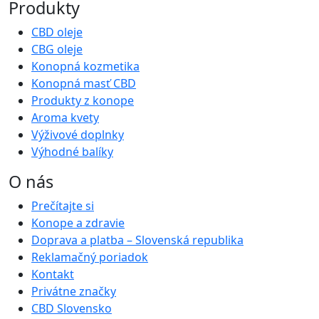
Produkty
CBD oleje
CBG oleje
Konopná kozmetika
Konopná masť CBD
Produkty z konope
Aroma kvety
Výživové doplnky
Výhodné balíky
O nás
Prečítajte si
Konope a zdravie
Doprava a platba – Slovenská republika
Reklamačný poriadok
Kontakt
Privátne značky
CBD Slovensko