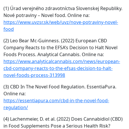
(1) Úrad verejného zdravotníctva Slovenskej Republiky.
Nové potraviny – Novel food. Online na:
https://www.uvzsr.sk/web/uvz/nove-potraviny-novel-
food
(2) Leo Bear Mc-Guinness. (2022) European CBD
Company Reacts to the EFSA’s Decision to Halt Novel
Foods Process. Analytical Cannabis. Online na:
https://www.analyticalcannabis.com/news/european-
cbd-company-reacts-to-the-efsas-decision-to-halt-
novel-foods-process-313998
(3) CBD In The Novel Food Regulation. EssentiaPura.
Online na:
https://essentiapura.com/cbd-in-the-novel-food-
regulation/
(4) Lachenmeier, D. et al. (2022) Does Cannabidiol (CBD)
in Food Supplements Pose a Serious Health Risk?