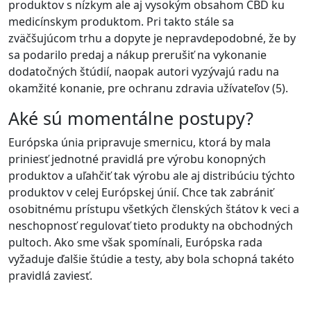
produktov s nízkym ale aj vysokým obsahom CBD ku
medicínskym produktom. Pri takto stále sa
zväčšujúcom trhu a dopyte je nepravdepodobné, že by
sa podarilo predaj a nákup prerušiť na vykonanie
dodatočných štúdií, naopak autori vyzývajú radu na
okamžité konanie, pre ochranu zdravia užívateľov (5).
Aké sú momentálne postupy?
Európska únia pripravuje smernicu, ktorá by mala
priniesť jednotné pravidlá pre výrobu konopných
produktov a uľahčiť tak výrobu ale aj distribúciu týchto
produktov v celej Európskej únií. Chce tak zabrániť
osobitnému prístupu všetkých členských štátov k veci a
neschopnosť regulovať tieto produkty na obchodných
pultoch. Ako sme však spomínali, Európska rada
vyžaduje ďalšie štúdie a testy, aby bola schopná takéto
pravidlá zaviesť.