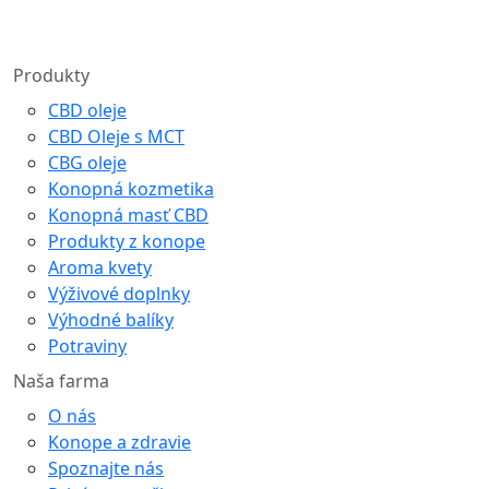
Produkty
CBD oleje
CBD Oleje s MCT
CBG oleje
Konopná kozmetika
Konopná masť CBD
Produkty z konope
Aroma kvety
Výživové doplnky
Výhodné balíky
Potraviny
Naša farma
O nás
Konope a zdravie
Spoznajte nás