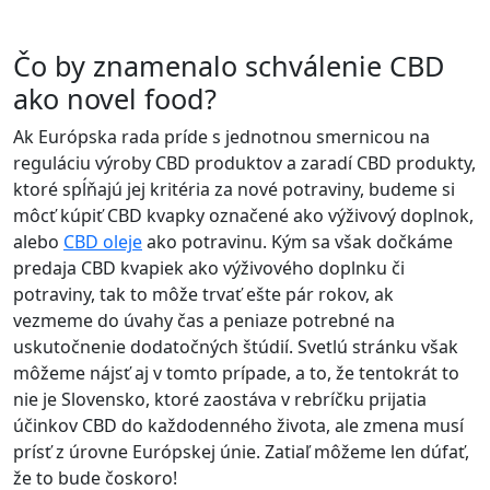
Čo by znamenalo schválenie CBD
ako novel food?
Ak Európska rada príde s jednotnou smernicou na
reguláciu výroby CBD produktov a zaradí CBD produkty,
ktoré spĺňajú jej kritéria za nové potraviny, budeme si
môcť kúpiť CBD kvapky označené ako výživový doplnok,
alebo
CBD oleje
ako potravinu. Kým sa však dočkáme
predaja CBD kvapiek ako výživového doplnku či
potraviny, tak to môže trvať ešte pár rokov, ak
vezmeme do úvahy čas a peniaze potrebné na
uskutočnenie dodatočných štúdií. Svetlú stránku však
môžeme nájsť aj v tomto prípade, a to, že tentokrát to
nie je Slovensko, ktoré zaostáva v rebríčku prijatia
účinkov CBD do každodenného života, ale zmena musí
prísť z úrovne Európskej únie. Zatiaľ môžeme len dúfať,
že to bude čoskoro!