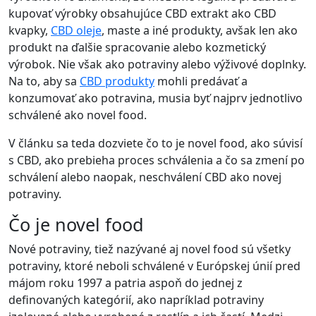
kupovať výrobky obsahujúce CBD extrakt ako CBD
kvapky,
CBD oleje
, maste a iné produkty, avšak len ako
produkt na ďalšie spracovanie alebo kozmetický
výrobok. Nie však ako potraviny alebo výživové doplnky.
Na to, aby sa
CBD produkty
mohli predávať a
konzumovať ako potravina, musia byť najprv jednotlivo
schválené ako novel food.
V článku sa teda dozviete čo to je novel food, ako súvisí
s CBD, ako prebieha proces schválenia a čo sa zmení po
schválení alebo naopak, neschválení CBD ako novej
potraviny.
Čo je novel food
Nové potraviny, tiež nazývané aj novel food sú všetky
potraviny, ktoré neboli schválené v Európskej únií pred
májom roku 1997 a patria aspoň do jednej z
definovaných kategórií, ako napríklad potraviny