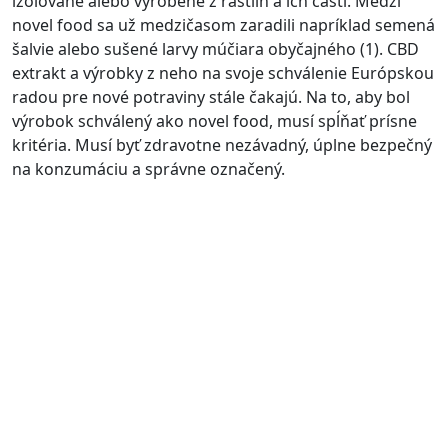
izolované alebo vyrobené z rastlín a ich častí. Medzi
novel food sa už medzičasom zaradili napríklad semená
šalvie alebo sušené larvy múčiara obyčajného (1). CBD
extrakt a výrobky z neho na svoje schválenie Európskou
radou pre nové potraviny stále čakajú. Na to, aby bol
výrobok schválený ako novel food, musí spĺňať prísne
kritéria. Musí byť zdravotne nezávadný, úplne bezpečný
na konzumáciu a správne označený.