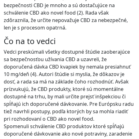
bezpečnosti CBD je mnoho a sú dostačujúce na
schválenie CBD ako novel food (2). Rada však
zdôraznila, že určite nepovažuje CBD za nebezpečné,
len je s procesom opatrná.
Čo na to vedci
Vedci preskúmali všetky dostupné štúdie zaoberajúce
sa bezpečnosťou užívania CBD a uzavreli, že
doporučená dávka CBD kvapiek by nemala presiahnuť
10 mg/deň (4). Autori štúdie si myslia, že dôkazov je
dosť, a rada sa má na základe čoho rozhodnúť. Avšak
prízvukujú, že CBD produkty, ktoré sú momentálne
dostupné na trhu, by mali určite prejsť inšpekciou či
spĺňajú ich doporučené dávkovanie. Pre Európsku radu
tiež navrhli postupy, podľa ktorých by sa mohla riadiť
pri rozhodovaní o CBD ako novel food.
Spomenuli schválenie CBD produktov ktoré spĺňajú
doporučené dávkovanie ako nové potraviny, zaradenie