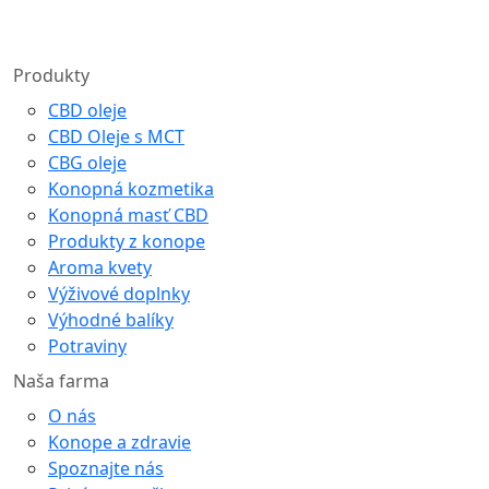
Produkty
CBD oleje
CBD Oleje s MCT
CBG oleje
Konopná kozmetika
Konopná masť CBD
Produkty z konope
Aroma kvety
Výživové doplnky
Výhodné balíky
Potraviny
Naša farma
O nás
Konope a zdravie
Spoznajte nás