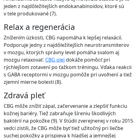
jeden z najdôležitejších endokanabinoidov, ktoré sú
v tele produkované (7).
Relax a regenerácia
Znížením úzkosti, CBG napomáha k lepšej relaxácií.
Podporuje jedny z najdôležitejších neurotransmiterov
v mozgu, ktorých správny level pomáha svalom aj
mozgu relaxovať.
CBG olej
dokáže pomôcť pri
rýchlejšom zotavení po ťažkom tréningu. Vďaka reakcii
s GABA receptormi v mozgu pomôže pri uvoľnení a tiež
zjemní mierne bolesti (8).
Zdravá pleť
CBG môže znížiť zápal, začervenanie a zlepšiť funkciu
kožnej bariéry. Tiež zabraňuje šíreniu škodlivých
baktérií na pokožke (9). V štúdii zverejnenej v roku 2015
vedci zistili, že CBG môže byť tiež užitočný pri liečbe
suchej pokožky a prispieva k hladšej a jemnejšej