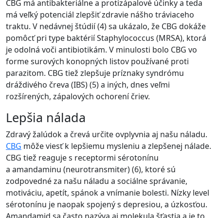
CBG má antibakteriálne a protizápalové účinky a teda
má veľký potenciál zlepšiť zdravie nášho tráviaceho
traktu. V nedávnej štúdií (4) sa ukázalo, že CBG dokáže
pomôcť pri type baktérií Staphylococcus (MRSA), ktorá
je odolná voči antibiotikám. V minulosti bolo CBG vo
forme surových konopných listov používané proti
parazitom. CBG tiež zlepšuje príznaky syndrómu
dráždivého čreva (IBS) (5) a iných, dnes veľmi
rozšírených, zápalových ochorení čriev.
Lepšia nálada
Zdravý žalúdok a črevá určite ovplyvnia aj našu náladu.
CBG
môže viesť k lepšiemu mysleniu a zlepšenej nálade.
CBG tiež reaguje s receptormi sérotonínu
a amandaminu (neurotransmiter) (6), ktoré sú
zodpovedné za našu náladu a sociálne správanie,
motiváciu, apetít, spánok a vnímanie bolesti. Nízky level
sérotonínu je naopak spojený s depresiou, a úzkosťou.
Amandamid sa často nazýva aj molekula šťastia a je to