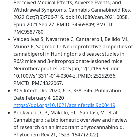
Perceived Medical Effects, Adverse Events, and
Withdrawal Symptoms. Cannabis Cannabinoid Res.
2022 Oct;7(5):706-716. doi: 10.1089/can.2021.0058.
Epub 2021 Sep 27. PMID: 34569849; PMCID:
PMC9587780.
Valdeolivas S, Navarrete C, Cantarero I, Bellido ML,
Muñoz E, Sagredo O. Neuroprotective properties of
cannabigerol in Huntington’s disease: studies in
R6/2 mice and 3-nitropropionate-lesioned mice.
Neurotherapeutics. 2015 Jan;12(1):185-99. doi:
10.1007/s13311-014-0304-z. PMID: 25252936;
PMCID: PMC4322067.
ACS Infect. Dis. 2020, 6, 3, 338–346 Publication
Date:February 4, 2020
https://doi.org/10.1021/acsinfecdis.9b00419
Anokwuru, C.P., Makolo, F.L., Sandasi, M. et al.
Cannabigerol: a bibliometric overview and review
of research on an important phytocannabinoid.
Phytochem Rev 21, 1523–1547 (2022).