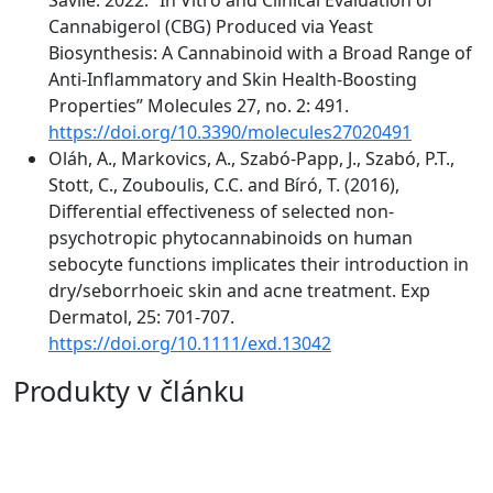
Cannabigerol (CBG) Produced via Yeast
Biosynthesis: A Cannabinoid with a Broad Range of
Anti-Inflammatory and Skin Health-Boosting
Properties” Molecules 27, no. 2: 491.
https://doi.org/10.3390/molecules27020491
Oláh, A., Markovics, A., Szabó-Papp, J., Szabó, P.T.,
Stott, C., Zouboulis, C.C. and Bíró, T. (2016),
Differential effectiveness of selected non-
psychotropic phytocannabinoids on human
sebocyte functions implicates their introduction in
dry/seborrhoeic skin and acne treatment. Exp
Dermatol, 25: 701-707.
https://doi.org/10.1111/exd.13042
Produkty v článku