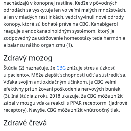
nachádzajú v konopnej rastline. Keďže v pôvodných
odrodách sa vyskytuje len vo veľmi malých množstvách,
a len v mladých rastlinkách, vedci vyvinuli nové odrody
konopy, ktoré sú bohaté práve na CBG. Kanabigerol
reaguje s endokanabinoidným systémom, ktorý je
zodpovedný za udržovanie homeostázy teda harmónie
a balansu nášho organizmu (1).
Zdravý mozog
Štúdia (2) naznačuje, že
CBG
znižuje stres a úzkosť
u pacientov. Môže zlepšiť schopnosti učiť a sústrediť sa.
Vďaka svojim antioxidačným účinkom, je CBG veľmi
efektívny pri znižovaní poškodenia nervových buniek
(3). Iná štúdia z roku 2018 ukazuje, že CBG môže znížiť
zápal v mozgu vďaka reakcii s PPAR receptormi (jadrové
receptory). Navyše, CBG môže znížiť vnútroočný tlak.
Zdravé črevá