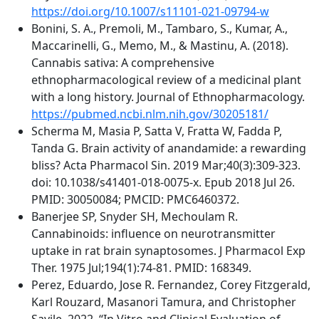
https://doi.org/10.1007/s11101-021-09794-w
Bonini, S. A., Premoli, M., Tambaro, S., Kumar, A.,
Maccarinelli, G., Memo, M., & Mastinu, A. (2018).
Cannabis sativa: A comprehensive
ethnopharmacological review of a medicinal plant
with a long history. Journal of Ethnopharmacology.
https://pubmed.ncbi.nlm.nih.gov/30205181/
Scherma M, Masia P, Satta V, Fratta W, Fadda P,
Tanda G. Brain activity of anandamide: a rewarding
bliss? Acta Pharmacol Sin. 2019 Mar;40(3):309-323.
doi: 10.1038/s41401-018-0075-x. Epub 2018 Jul 26.
PMID: 30050084; PMCID: PMC6460372.
Banerjee SP, Snyder SH, Mechoulam R.
Cannabinoids: influence on neurotransmitter
uptake in rat brain synaptosomes. J Pharmacol Exp
Ther. 1975 Jul;194(1):74-81. PMID: 168349.
Perez, Eduardo, Jose R. Fernandez, Corey Fitzgerald,
Karl Rouzard, Masanori Tamura, and Christopher
Savile. 2022. “In Vitro and Clinical Evaluation of