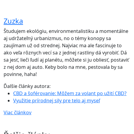
Zuzka
Študujem ekológiu, environmentalistiku a momentálne
aj udržateľný urbanizmus, no o témy konopy sa
zaujímam už od strednej. Najviac ma ale fascinuje to
ako veľa rôznych vecí sa z jednej rastliny dá vyrobiť. Dá
sa jesť, lieči ľudí aj planétu, môžete si ju obliesť, postaviť
z nej dom aj auto. Keby bolo na mne, pestovala by sa
povinne, haha!
Ďalšie články autora:
CBD a šoférovanie: Môžem za volant po užití CBD?
Využitie prírodnej sily pre telo aj myseľ
Viac článkov