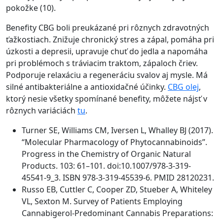
pokožke (10).
Benefity CBG boli preukázané pri rôznych zdravotných
ťažkostiach. Znižuje chronický stres a zápal, pomáha pri
úzkosti a depresii, upravuje chuť do jedla a napomáha
pri problémoch s tráviacim traktom, zápaloch čriev.
Podporuje relaxáciu a regeneráciu svalov aj mysle. Má
silné antibakteriálne a antioxidačné účinky.
CBG olej
,
ktorý nesie všetky spomínané benefity, môžete nájsť v
rôznych variáciách
tu
.
Turner SE, Williams CM, Iversen L, Whalley BJ (2017).
“Molecular Pharmacology of Phytocannabinoids”.
Progress in the Chemistry of Organic Natural
Products. 103: 61–101. doi:10.1007/978-3-319-
45541-9_3. ISBN 978-3-319-45539-6. PMID 28120231.
Russo EB, Cuttler C, Cooper ZD, Stueber A, Whiteley
VL, Sexton M. Survey of Patients Employing
Cannabigerol-Predominant Cannabis Preparations: