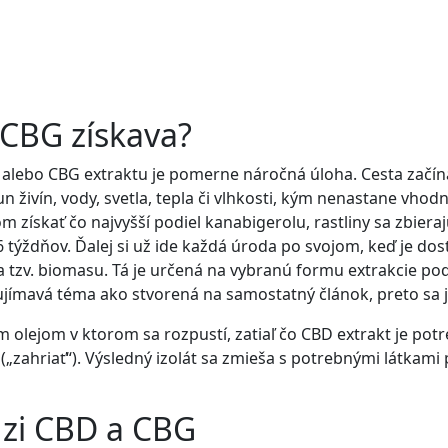
 CBG získava?
D alebo CBG extraktu je pomerne náročná úloha. Cesta zač
n živín, vody, svetla, tepla či vlhkosti, kým nenastane vhod
om získať čo najvyšší podiel kanabigerolu, rastliny sa zbiera
6 týždňov. Ďalej si už ide každá úroda po svojom, keď je do
 tzv. biomasu. Tá je určená na vybranú formu extrakcie podľa
jímavá téma ako stvorená na samostatný článok, preto sa je
 olejom v ktorom sa rozpustí, zatiaľ čo CBD extrakt je potr
(„zahriať“). Výsledný izolát sa zmieša s potrebnými látkam
dzi CBD a CBG