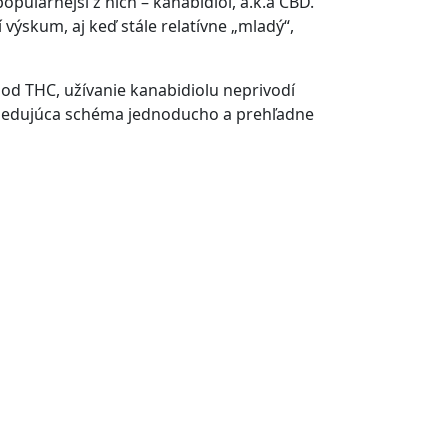
opulárnejší z nich – kanabidiol, a.k.a CBD.
í výskum, aj keď stále relatívne „mladý“,
d THC, užívanie kanabidiolu neprivodí
asledujúca schéma jednoducho a prehľadne