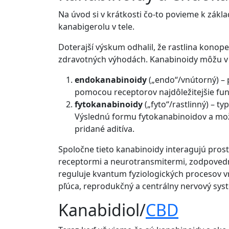
Na úvod si v krátkosti čo-to povieme k zákl
kanabigerolu v tele.
Doterajší výskum odhalil, že rastlina kono
zdravotných výhodách. Kanabinoidy môžu v te
endokanabinoidy
(„endo“/vnútorný) – 
pomocou receptorov najdôležitejšie funkc
fytokanabinoidy
(„fyto“/rastlinný) – t
Výslednú formu fytokanabinoidov a možno
pridané aditíva.
Spoločne tieto kanabinoidy interagujú pro
receptormi a neurotransmitermi, zodpoved
reguluje kvantum fyziologických procesov v
pľúca, reprodukčný a centrálny nervový syst
Kanabidiol/
CBD