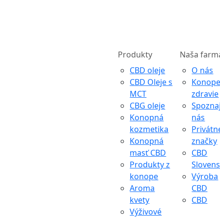
Produkty
Naša farm
CBD oleje
O nás
CBD Oleje s
Konope
MCT
zdravie
CBG oleje
Spozna
Konopná
nás
kozmetika
Privátn
Konopná
značky
masť CBD
CBD
Produkty z
Sloven
konope
Výroba
Aroma
CBD
kvety
CBD
Výživové