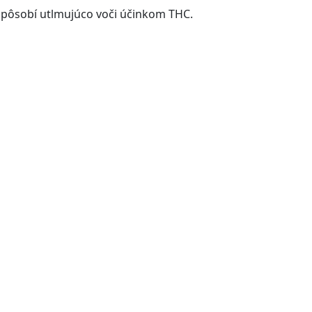
a pôsobí utlmujúco voči účinkom THC.