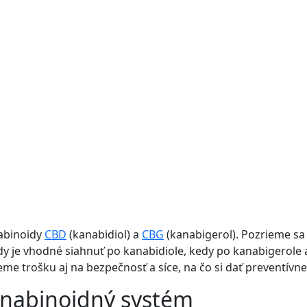
nabinoidy
CBD
(kanabidiol) a
CBG
(kanabigerol). Pozrieme sa 
edy je vhodné siahnuť po kanabidiole, kedy po kanabigerole
e trošku aj na bezpečnosť a síce, na čo si dať preventívne
nabinoidný systém