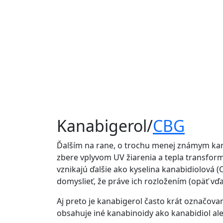
Kanabigerol/
CBG
Ďalším na rane, o trochu menej známym kana
zbere vplyvom UV žiarenia a tepla transform
vznikajú ďalšie ako kyselina kanabidiolová 
domyslieť, že práve ich rozložením (opäť vď
Aj preto je kanabigerol často krát označova
obsahuje iné kanabinoidy ako kanabidiol al