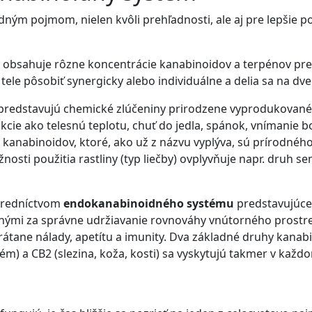
adným pojmom, nielen kvôli prehľadnosti, ale aj pre lepšie
pe obsahuje rôzne koncentrácie kanabinoidov a terpénov pre
le pôsobiť synergicky alebo individuálne a delia sa na dve
predstavujú chemické zlúčeniny prirodzene vyprodukované
ie ako telesnú teplotu, chuť do jedla, spánok, vnímanie bole
yp kanabinoidov, ktoré, ako už z názvu vyplýva, sú prírodnéh
sti použitia rastliny (typ liečby) ovplyvňuje napr. druh se
stredníctvom
endokanabinoidného systému
predstavujúce
nými za správne udržiavanie rovnováhy vnútorného prostr
rátane nálady, apetítu a imunity. Dva základné druhy kan
ém) a CB2 (slezina, koža, kosti) sa vyskytujú takmer v každ