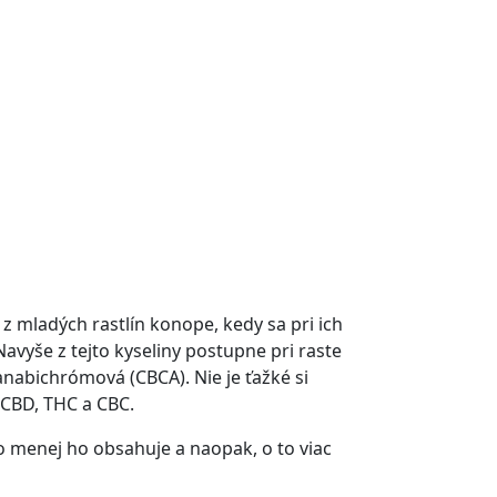
 mladých rastlín konope, kedy sa pri ich
avyše z tejto kyseliny postupne pri raste
anabichrómová (CBCA). Nie je ťažké si
 CBD, THC a CBC.
o menej ho obsahuje a naopak, o to viac