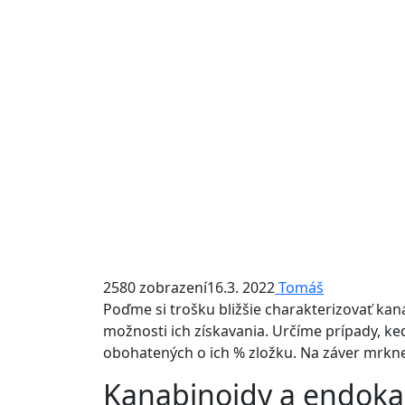
2580 zobrazení
16.3. 2022
Tomáš
Poďme si trošku bližšie charakterizovať ka
možnosti ich získavania. Určíme prípady, k
obohatených o ich % zložku. Na záver mrknem
Kanabinoidy a endoka