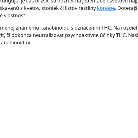
ngujú, je čas bližšie sa pozrieť na jeden z celosvetovo najp
kavanú z kvetov, stoniek či listov rastliny
konope
. Doterajš
 vlastnosti.
emenej známemu kanabinoidu s označením THC. Na rozdiel o
žiť, či dokonca neutralizovať psychoaktívne účinky THC. N
kanabinoidmi.