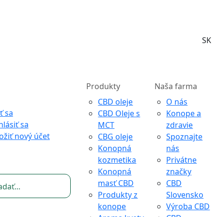
SK
Produkty
Naša farma
CBD oleje
O nás
ť sa
CBD Oleje s
Konope a
hlásiť sa
MCT
zdravie
ožiť nový účet
CBG oleje
Spoznajte
Konopná
nás
kozmetika
Privátne
Konopná
značky
masť CBD
CBD
Produkty z
Slovensko
konope
Výroba CBD