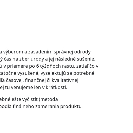
ína výberom a zasadením správnej odrody
ný čas na zber úrody a jej následné sušenie.
jú v priemere po 6 týždňoch rastu, zatiaľ čo v
statočne vysušená, vyselektujú sa potrebné
 časovej, finančnej či kvalitatívnej
j tu venujeme len v krátkosti.
ebné ešte vyčistiť (metóda
i podľa finálneho zamerania produktu