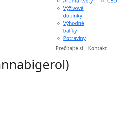
Aroma kvety
CBD
Výživové
doplnky
Výhodné
balíky
Potraviny
Prečítajte si
Kontakt
annabigerol)