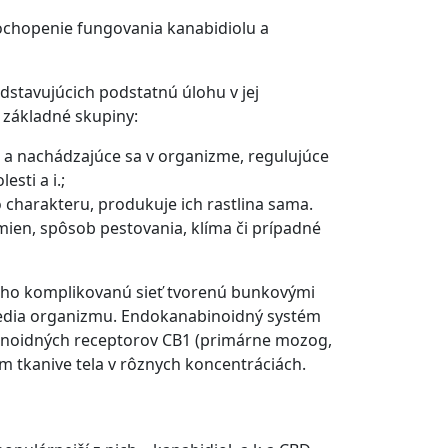
 pochopenie fungovania kanabidiolu a
dstavujúcich podstatnú úlohu v jej
 základné skupiny:
 a nachádzajúce sa v organizme, regulujúce
sti a i.;
o charakteru, produkuje ich rastlina sama.
mien, spôsob pestovania, klíma či prípadné
ho komplikovanú sieť tvorenú bunkovými
edia organizmu. Endokanabinoidný systém
abinoidných receptorov CB1 (primárne mozog,
om tkanive tela v rôznych koncentráciách.