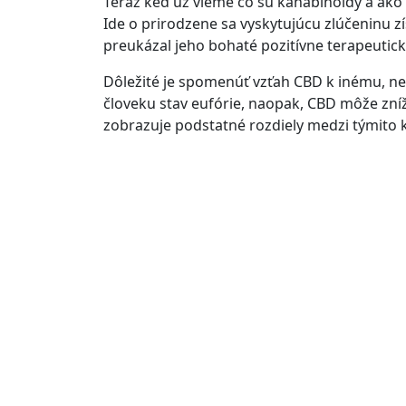
Teraz keď už vieme čo sú kanabinoidy a ako fu
Ide o prirodzene sa vyskytujúcu zlúčeninu zís
preukázal jeho bohaté pozitívne terapeutické
Dôležité je spomenúť vzťah CBD k inému, n
človeku stav eufórie, naopak, CBD môže zní
zobrazuje podstatné rozdiely medzi týmito 