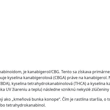
binoidom, je kanabigerol/CBG. Tento sa získava primárne z
uje kyselina kanabigerolová (CBGA) práve na kanabigerol. N
(CBDA), kyselina tetrahydrokanabinolová (THCA) a kyselina k
aka UV žiareniu a teplu) následne vzniknú nekyslé zlúčeniny
ný ako „kmeňová bunka konope“. Čím je rastlina staršia, o t
ebo tetrahydrokanabinol.