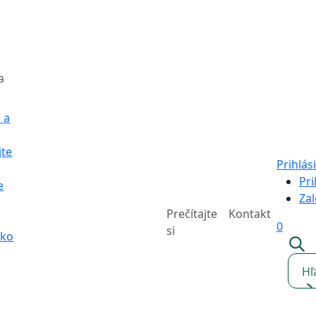
a
 a
jte
Prihlási
Pri
e
Zal
Prečítajte
Kontakt
0
si
sko