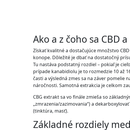
Ako a z čoho sa CBD a
Získať kvalitné a dostačujúce množstvo CB
konope. Dôležité je dbať na dostatočný prísu
Tu nastáva podstatný rozdiel – pokiaľ je cieľ
prípade kanabidiolu je to rozmedzie 10 až 1
časti a výsledná zmes sa na záver pomelie na
náročnosti. Samotná extrakcia je celkom zau
CBG extrakt sa vo finále zmieša so základným
„zmrazenia/zazimovania“) a dekarboxylovať 
(tinktúra, masť).
Základné rozdiely me