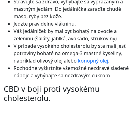
Stravujte sa zdravo, vyhýbajte sa vyprážaným a
mastným jedlám. Do jedálnička zaraďte chudé
mäso, ryby bez kože.
Jedzte pravidelne vlákninu.
Váš jedálniček by mal byť bohatý na ovocie a
zeleninu (šaláty, jablká, avokádo, strukoviny).
V prípade vysokého cholesterolu by ste mali jesť
potraviny bohaté na omega-3 mastné kyseliny,
napríklad olivový olej alebo
konopný olej
.
Rozhodne vyškrtnite všemožné nezdravé sladené
nápoje a vyhýbajte sa nezdravým cukrom.
CBD v boji proti vysokému
cholesterolu.