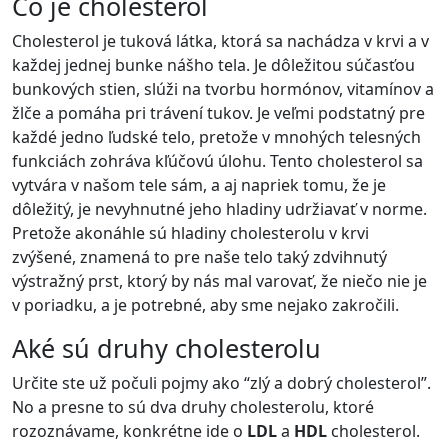
Čo je cholesterol
Cholesterol je tuková látka, ktorá sa nachádza v krvi a v
každej jednej bunke nášho tela. Je dôležitou súčasťou
bunkových stien, slúži na tvorbu hormónov, vitamínov a
žlče a pomáha pri trávení tukov. Je veľmi podstatný pre
každé jedno ľudské telo, pretože v mnohých telesných
funkciách zohráva kľúčovú úlohu. Tento cholesterol sa
vytvára v našom tele sám, a aj napriek tomu, že je
dôležitý, je nevyhnutné jeho hladiny udržiavať v norme.
Pretože akonáhle sú hladiny cholesterolu v krvi
zvýšené, znamená to pre naše telo taký zdvihnutý
výstražný prst, ktorý by nás mal varovať, že niečo nie je
v poriadku, a je potrebné, aby sme nejako zakročili.
Aké sú druhy cholesterolu
Určite ste už počuli pojmy ako “zlý a dobrý cholesterol”.
No a presne to sú dva druhy cholesterolu, ktoré
rozoznávame, konkrétne ide o
LDL
a
HDL
cholesterol.