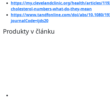
https://my.clevelandclinic.org/health/articles/119
cholesterol-numbers-what-do-they-mean
https://www.tandfonline.com/doi/abs/10.1080/19
journalCode=ijds20
Produkty v článku