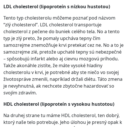
LDL cholesterol (lipoproteín s nízkou hustotou)
Tento typ cholesterolu môžeme poznať pod názvom
“zlý cholesterol”. LDL cholesterol transportuje
cholesterol z pečene do buniek celého tela. No a tento
typ je zlý preto, že pomaly upcháva tepny čím
samozrejme znemožňuje krvi pretekať cez ne. No a to je
samozrejme zlé, pretože upchaté tepny sú nebezpečné
– spôsobujú infarkt alebo aj cievnu mozgovú príhodu.
Takže akonáhle zistíte, že máte vysoké hladiny
cholesterolu v krvi, je potrebné aby ste niečo vo svojej
životospráve zmenili, napríklad držali diétu. Táto zmena
je nevyhnutná, ak nechcete zbytočne hazardovať so
svojím zdravím.
HDL cholesterol (lipoproteín s vysokou hustotou)
Na druhej strane tu máme HDL cholesterol, ten dobrý,
ktorý naše telo potrebuje. Jeho úlohou je presný opak k