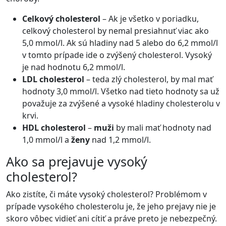
Celkový cholesterol
– Ak je všetko v poriadku,
celkový cholesterol by nemal presiahnuť viac ako
5,0 mmol/l. Ak sú hladiny nad 5 alebo do 6,2 mmol/l
v tomto prípade ide o zvýšený cholesterol. Vysoký
je nad hodnotu 6,2 mmol/l.
LDL cholesterol
– teda zlý cholesterol, by mal mať
hodnoty 3,0 mmol/l. Všetko nad tieto hodnoty sa už
považuje za zvýšené a vysoké hladiny cholesterolu v
krvi.
HDL cholesterol
–
muži
by mali mať hodnoty nad
1,0 mmol/l a
ženy
nad 1,2 mmol/l.
Ako sa prejavuje vysoký
cholesterol?
Ako zistíte, či máte vysoký cholesterol? Problémom v
prípade vysokého cholesterolu je, že jeho prejavy nie je
skoro vôbec vidieť ani cítiť a práve preto je nebezpečný.