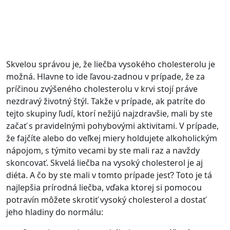
Skvelou správou je, že liečba vysokého cholesterolu je
možná. Hlavne to ide ľavou-zadnou v prípade, že za
príčinou zvýšeného cholesterolu v krvi stojí práve
nezdravý životný štýl. Takže v prípade, ak patríte do
tejto skupiny ľudí, ktorí nežijú najzdravšie, mali by ste
začať s pravidelnými pohybovými aktivitami. V prípade,
že fajčíte alebo do veľkej miery holdujete alkoholickým
nápojom, s týmito vecami by ste mali raz a navždy
skoncovať. Skvelá liečba na vysoký cholesterol je aj
diéta. A čo by ste mali v tomto prípade jesť? Toto je tá
najlepšia prírodná liečba, vďaka ktorej si pomocou
potravín môžete skrotiť vysoký cholesterol a dostať
jeho hladiny do normálu: