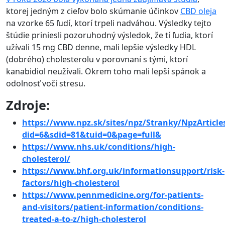
ktorej jedným z cieľov bolo skúmanie účinkov
CBD oleja
na vzorke 65 ľudí, ktorí trpeli nadváhou. Výsledky tejto
štúdie priniesli pozoruhodný výsledok, že tí ľudia, ktorí
užívali 15 mg CBD denne, mali lepšie výsledky HDL
(dobrého) cholesterolu v porovnaní s tými, ktorí
kanabidiol neužívali. Okrem toho mali lepší spánok a
odolnosť voči stresu.
Zdroje:
https://www.npz.sk/sites/npz/Stranky/NpzArticl
did=6&sdid=81&tuid=0&page=full&
https://www.nhs.uk/conditions/high-
cholesterol/
https://www.bhf.org.uk/informationsupport/risk-
factors/high-cholesterol
https://www.pennmedicine.org/for-patients-
and-visitors/patient-information/conditions-
treated-a-to-z/high-cholesterol