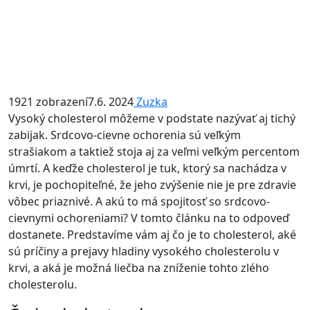
1921 zobrazení
7.6. 2024
Zuzka
Vysoký cholesterol môžeme v podstate nazývať aj tichý
zabijak. Srdcovo-cievne ochorenia sú veľkým
strašiakom a taktiež stoja aj za veľmi veľkým percentom
úmrtí. A keďže cholesterol je tuk, ktorý sa nachádza v
krvi, je pochopiteľné, že jeho zvýšenie nie je pre zdravie
vôbec priaznivé. A akú to má spojitosť so srdcovo-
cievnymi ochoreniami? V tomto článku na to odpoveď
dostanete. Predstavíme vám aj čo je to cholesterol, aké
sú príčiny a prejavy hladiny vysokého cholesterolu v
krvi, a aká je možná liečba na zníženie tohto zlého
cholesterolu.