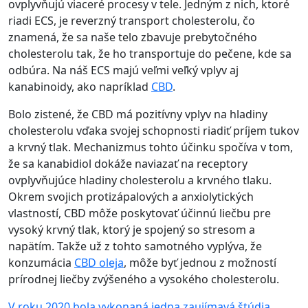
ovplyvňujú viaceré procesy v tele. Jedným z nich, ktoré
riadi ECS, je reverzný transport cholesterolu, čo
znamená, že sa naše telo zbavuje prebytočného
cholesterolu tak, že ho transportuje do pečene, kde sa
odbúra. Na náš ECS majú veľmi veľký vplyv aj
kanabinoidy, ako napríklad
CBD
.
Bolo zistené, že CBD má pozitívny vplyv na hladiny
cholesterolu vďaka svojej schopnosti riadiť príjem tukov
a krvný tlak. Mechanizmus tohto účinku spočíva v tom,
že sa kanabidiol dokáže naviazať na receptory
ovplyvňujúce hladiny cholesterolu a krvného tlaku.
Okrem svojich protizápalových a anxiolytických
vlastností, CBD môže poskytovať účinnú liečbu pre
vysoký krvný tlak, ktorý je spojený so stresom a
napätím. Takže už z tohto samotného vyplýva, že
konzumácia
CBD oleja
, môže byť jednou z možností
prírodnej liečby zvýšeného a vysokého cholesterolu.
V roku 2020 bola vykonaná jedna zaujímavá štúdia
,