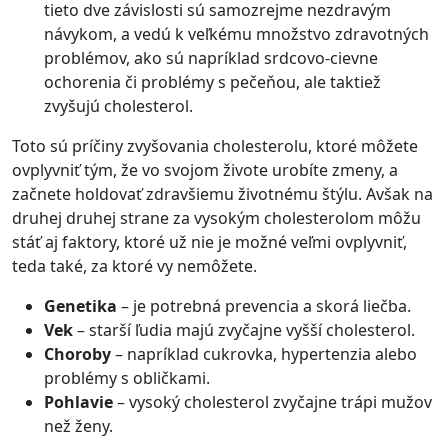
tieto dve závislosti sú samozrejme nezdravým
návykom, a vedú k veľkému množstvo zdravotných
problémov, ako sú napríklad srdcovo-cievne
ochorenia či problémy s pečeňou, ale taktiež
zvyšujú cholesterol.
Toto sú príčiny zvyšovania cholesterolu, ktoré môžete
ovplyvniť tým, že vo svojom živote urobíte zmeny, a
začnete holdovať zdravšiemu životnému štýlu. Avšak na
druhej druhej strane za vysokým cholesterolom môžu
stáť aj faktory, ktoré už nie je možné veľmi ovplyvniť,
teda také, za ktoré vy nemôžete.
Genetika
– je potrebná prevencia a skorá liečba.
Vek
– starší ľudia majú zvyčajne vyšší cholesterol.
Choroby
– napríklad cukrovka, hypertenzia alebo
problémy s obličkami.
Pohlavie
– vysoký cholesterol zvyčajne trápi mužov
než ženy.