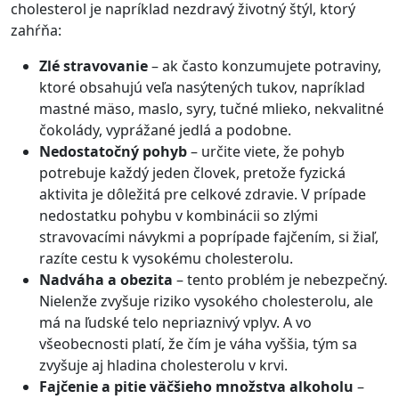
cholesterol je napríklad nezdravý životný štýl, ktorý
zahŕňa:
Zlé stravovanie
– ak často konzumujete potraviny,
ktoré obsahujú veľa nasýtených tukov, napríklad
mastné mäso, maslo, syry, tučné mlieko, nekvalitné
čokolády, vyprážané jedlá a podobne.
Nedostatočný pohyb
– určite viete, že pohyb
potrebuje každý jeden človek, pretože fyzická
aktivita je dôležitá pre celkové zdravie. V prípade
nedostatku pohybu v kombinácii so zlými
stravovacími návykmi a poprípade fajčením, si žiaľ,
razíte cestu k vysokému cholesterolu.
Nadváha a obezita
– tento problém je nebezpečný.
Nielenže zvyšuje riziko vysokého cholesterolu, ale
má na ľudské telo nepriaznivý vplyv. A vo
všeobecnosti platí, že čím je váha vyššia, tým sa
zvyšuje aj hladina cholesterolu v krvi.
Fajčenie a pitie väčšieho množstva alkoholu
–