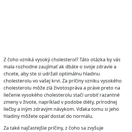
Z čoho vzniká vysoký cholesterol? Táto otázka by vás
mala rozhodne zaujímať ak dbáte o svoje zdravie a
chcete, aby ste si udržali optimálnu hladinu
cholesterolu vo vašej krvi. Za príčiny vzniku vysokého
cholesterolu môže zlá životospráva a práve preto na
liečenie vysokého cholesterolu stačí urobiť razantné
zmeny v živote, napríklad v podobe diéty, prírodnej
liečby a iným zdravým návykom. Vďaka tomu si jeho
hladiny môžete opäť dostať do normálu.
Za také najčastejšie príčiny, z čoho sa zvyšuje