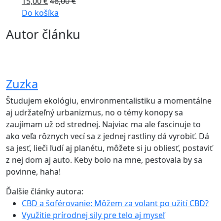
15,00
€
46,00
€
Do košíka
Autor článku
Zuzka
Študujem ekológiu, environmentalistiku a momentálne
aj udržateľný urbanizmus, no o témy konopy sa
zaujímam už od strednej. Najviac ma ale fascinuje to
ako veľa rôznych vecí sa z jednej rastliny dá vyrobiť. Dá
sa jesť, lieči ľudí aj planétu, môžete si ju obliesť, postaviť
z nej dom aj auto. Keby bolo na mne, pestovala by sa
povinne, haha!
Ďalšie články autora:
CBD a šoférovanie: Môžem za volant po užití CBD?
Využitie prírodnej sily pre telo aj myseľ