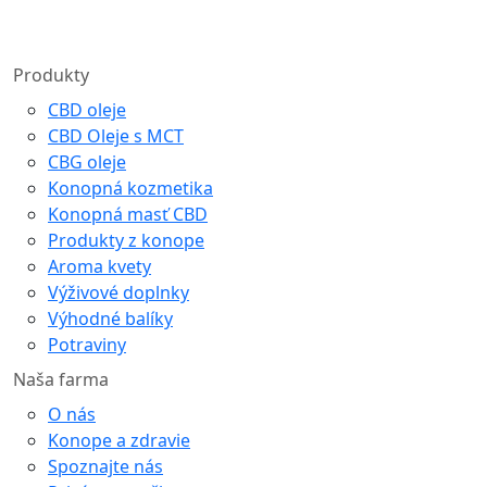
Produkty
CBD oleje
CBD Oleje s MCT
CBG oleje
Konopná kozmetika
Konopná masť CBD
Produkty z konope
Aroma kvety
Výživové doplnky
Výhodné balíky
Potraviny
Naša farma
O nás
Konope a zdravie
Spoznajte nás