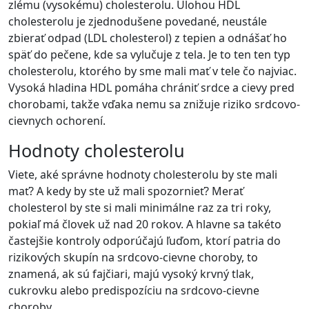
zlému (vysokému) cholesterolu. Úlohou HDL
cholesterolu je zjednodušene povedané, neustále
zbierať odpad (LDL cholesterol) z tepien a odnášať ho
späť do pečene, kde sa vylučuje z tela. Je to ten ten typ
cholesterolu, ktorého by sme mali mať v tele čo najviac.
Vysoká hladina HDL pomáha chrániť srdce a cievy pred
chorobami, takže vďaka nemu sa znižuje riziko srdcovo-
cievnych ochorení.
Hodnoty cholesterolu
Viete, aké správne hodnoty cholesterolu by ste mali
mať? A kedy by ste už mali spozornieť? Merať
cholesterol by ste si mali minimálne raz za tri roky,
pokiaľ má človek už nad 20 rokov. A hlavne sa takéto
častejšie kontroly odporúčajú ľuďom, ktorí patria do
rizikových skupín na srdcovo-cievne choroby, to
znamená, ak sú fajčiari, majú vysoký krvný tlak,
cukrovku alebo predispozíciu na srdcovo-cievne
choroby.