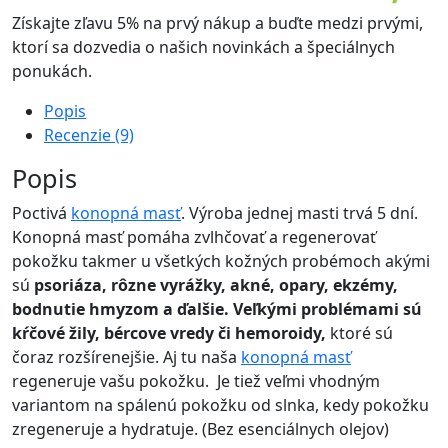
Získajte zľavu 5% na prvý nákup a buďte medzi prvými,
ktorí sa dozvedia o našich novinkách a špeciálnych
ponukách.
Popis
Recenzie (9)
Popis
Poctivá
konopná masť
. Výroba jednej masti trvá 5 dní.
Konopná masť pomáha zvlhčovať a regenerovať
pokožku takmer u všetkých kožných probémoch akými
sú
psoriáza, rôzne vyrážky, akné, opary, ekzémy,
bodnutie hmyzom a ďalšie. Veľkými problémami sú
kŕčové žily, bércove vredy či hemoroidy,
ktoré sú
čoraz rozšírenejšie. Aj tu naša
konopná masť
regeneruje vašu pokožku. Je tiež veľmi vhodným
variantom na spálenú pokožku od slnka, kedy pokožku
zregeneruje a hydratuje. (Bez esenciálnych olejov)