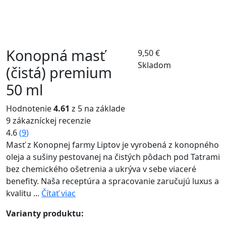
Konopná masť
9,50
€
Skladom
(čistá) premium
50 ml
Hodnotenie
4.61
z 5 na základe
9
zákazníckej recenzie
4.6
(
9
)
Masť z Konopnej farmy Liptov je vyrobená z konopného
oleja a sušiny pestovanej na čistých pôdach pod Tatrami
bez chemického ošetrenia a ukrýva v sebe viaceré
benefity. Naša receptúra a spracovanie zaručujú luxus a
kvalitu ...
Čítať viac
Varianty produktu: