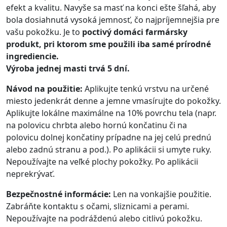
efekt a kvalitu. Navyše sa masť na konci ešte šľahá, aby
bola dosiahnutá vysoká jemnosť, čo najpríjemnejšia pre
vašu pokožku. Je to
poctivý domáci farmársky
produkt, pri ktorom sme použili iba samé prírodné
ingrediencie.
Výroba jednej masti trvá 5 dní.
Návod na použitie:
Aplikujte tenkú vrstvu na určené
miesto jedenkrát denne a jemne vmasírujte do pokožky.
Aplikujte lokálne maximálne na 10% povrchu tela (napr.
na polovicu chrbta alebo hornú končatinu či na
polovicu dolnej končatiny prípadne na jej celú prednú
alebo zadnú stranu a pod.). Po aplikácii si umyte ruky.
Nepoužívajte na veľké plochy pokožky. Po aplikácii
neprekrývať.
Bezpečnostné informácie:
Len na vonkajšie použitie.
Zabráňte kontaktu s očami, sliznicami a perami.
Nepoužívajte na podráždenú alebo citlivú pokožku.