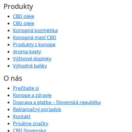
Produkty
CBD oleje
CBG oleje
Konopná kozmetika
Konopná masť CBD
Produkty z konope
Aroma kvety
Výživové doplnky
Výhodné balíky
O nás
Prečítajte si
Konope a zdravie
Doprava a platba – Slovenská republika
Reklamačný poriadok
Kontakt
Privátne značky
CBD Slovensko