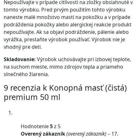
Nepoužívajte v prípade citlivosti na zložky obsiahnuté v
tomto výrobku. Pred prvým použitím tohto výrobku
naneste malé množstvo masti na pokožku a v prípade
podráždenia pokožky alebo alergickej reakcie produkt
nepoužívajte. Ak sa objaví podráždenie, pálenie alebo
vyrážka, prestaňte výrobok používať. Výrobok nie je
vhodný pre deti.
Skladovanie:
Výrobok uchovávajte pri izbovej teplote,
na suchom mieste, mimo zdrojov tepla a priameho
slnečného žiarenia.
9 recenzia k
Konopná masť (čistá)
premium 50 ml
Hodnotenie
5
z 5
Overený zákazník
(overený zákazník)
–
17.