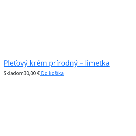
Pleťový krém prírodný – limetka
P
Skladom
30,00
€
Do košíka
S