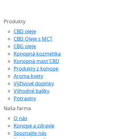
Produkty
CBD oleje
CBD Oleje s MCT
CBG oleje
Konopná kozmetika
Konopná masť CBD
Produkty z konope
Aroma kvety
Výživové doplnky
Výhodné balíky
Potraviny
Naša farma
O nás
Konope a zdravie
Spoznajte nás