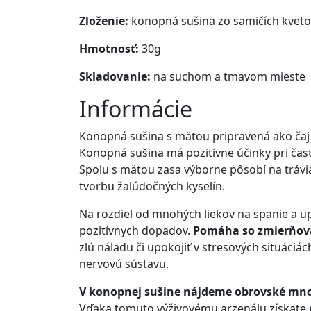
Zloženie:
konopná sušina zo samičích kvetov 
Hmotnosť:
30g
Skladovanie:
na suchom a tmavom mieste
Informácie
Konopná sušina s mätou pripravená ako čaj 
Konopná sušina má pozitívne účinky pri čast
Spolu s mätou zasa výborne pôsobí na trávia
tvorbu žalúdočných kyselín.
Na rozdiel od mnohých liekov na spanie a u
pozitívnych dopadov.
Pomáha so zmierňovan
zlú náladu či upokojiť v stresových situáciác
nervovú sústavu.
V konopnej sušine nájdeme obrovské množ
Vďaka tomuto výživovému arzenálu získate pri