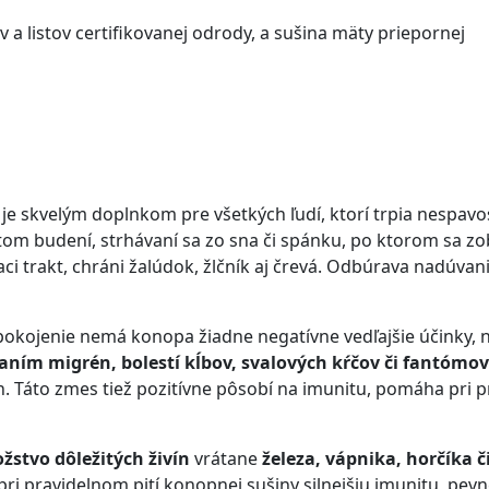
a listov certifikovanej odrody, a sušina mäty priepornej
je skvelým doplnkom pre všetkých ľudí, ktorí trpia nespav
om budení, strhávaní sa zo sna či spánku, po ktorom sa zob
ci trakt, chráni žalúdok, žlčník aj črevá. Odbúrava nadúvan
pokojenie nemá konopa žiadne negatívne vedľajšie účinky, 
ím migrén, bolestí kĺbov, svalových kŕčov či fantómový
h. Táto zmes tiež pozitívne pôsobí na imunitu, pomáha pri pr
stvo dôležitých živín
vrátane
železa, vápnika, horčíka či
 pravidelnom pití konopnej sušiny silnejšiu imunitu, pevnej