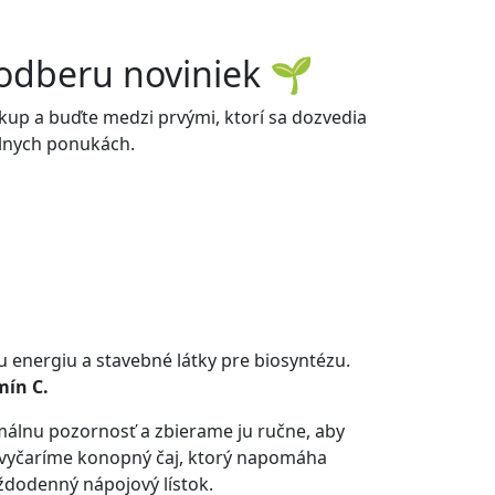
k odberu noviniek
🌱
ákup a buďte medzi prvými, ktorí sa dozvedia
álnych ponukách.
 energiu a stavebné látky pre biosyntézu.
mín C.
imálnu pozornosť a zbierame ju ručne, aby
ny vyčaríme konopný čaj, ktorý napomáha
ždodenný nápojový lístok.