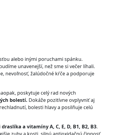
osťou alebo inými poruchami spánku.
udíme unavenejší, než sme si večer líhali.
ie, nevoľnosť, žalúdočné kŕče a podporuje
naopak, poskytuje celý rad nových
ch bolestí.
Dokáže pozitívne ovplyvniť aj
echladnutí, bolesti hlavy a posilňuje celú
 draslíka a vitamíny A, C, E, D, B1, B2, B3
.
šie zuby a kosti, silnú antioxidačnú činnosť