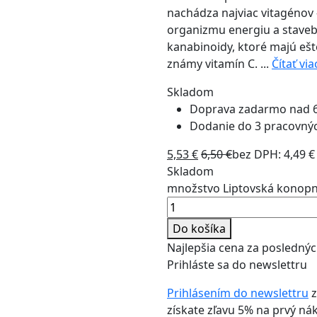
nachádza najviac vitagénov 
organizmu energiu a stavebn
kanabinoidy, ktoré majú ešt
známy vitamín C. ...
Čítať via
Skladom
Doprava zadarmo nad 
Dodanie do 3 pracovný
5,53
€
6,50
€
bez DPH:
4,49
€
Skladom
množstvo Liptovská konopn
Do košíka
Najlepšia cena za poslednýc
Prihláste sa do newslettru
Prihlásením do newslettru
z
získate zľavu 5% na prvý ná