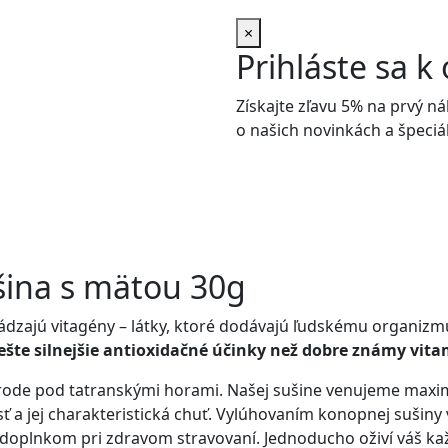
×
Prihláste sa 
Získajte zľavu 5% na prvý n
o našich novinkách a špeci
šina s mätou 30g
ádzajú vitagény – látky, ktoré dodávajú ľudskému organizmu
ešte silnejšie antioxidačné účinky než dobre známy vita
prírode pod tatranskými horami. Našej sušine venujeme max
vosť a jej charakteristická chuť. Vylúhovaním konopnej suši
 doplnkom pri zdravom stravovaní. Jednoducho oživí váš ka