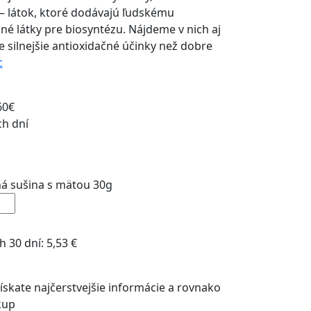
– látok, ktoré dodávajú ľudskému
é látky pre biosyntézu. Nájdeme v nich aj
e silnejšie antioxidačné účinky než dobre
c
60€
ch dní
á sušina s mätou 30g
h 30 dní:
5,53
€
ískate najčerstvejšie informácie a rovnako
kup