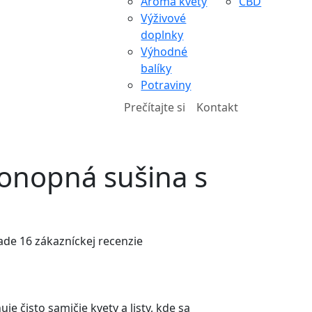
Aroma kvety
CBD
Výživové
doplnky
Výhodné
balíky
Potraviny
Prečítajte si
Kontakt
konopná sušina s
lade
16
zákazníckej recenzie
e čisto samičie kvety a listy, kde sa