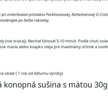
ri zmierňovaní príznakov Parkinsonovej, Alzheimerovej či Crohno
emoterapie po liečbe rakoviny.
dy (nie vriacej). Nechať lúhovať 5-10 minút. Podľa chuti os
úsok masla alebo kvapku oleja pre maximálny účinok a uvoľ
a obale ( 1 rok od dátumu výroby)
á konopná sušina s mätou 30g