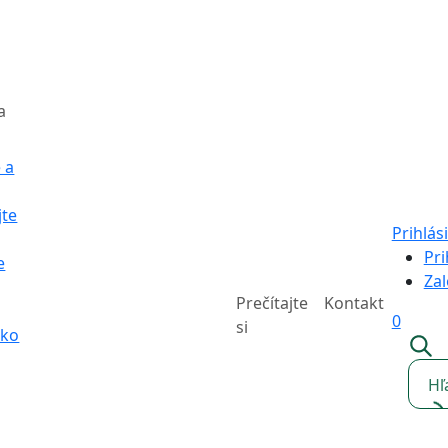
a
 a
jte
Prihlási
Pri
e
Zal
Prečítajte
Kontakt
0
si
sko