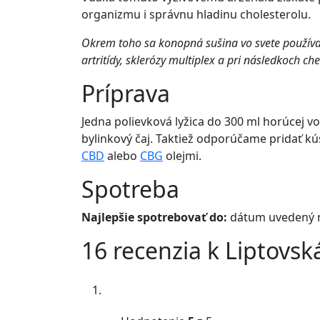
organizmu i správnu hladinu cholesterolu.
Okrem toho sa konopná sušina vo svete používa p
artritídy, sklerózy multiplex a pri následkoch ch
Príprava
Jedna polievková lyžica do 300 ml horúcej vo
bylinkový čaj. Taktiež odporúčame pridať k
CBD
alebo
CBG
olejmi.
Spotreba
Najlepšie spotrebovať do:
dátum uvedený n
16 recenzia k
Liptovsk