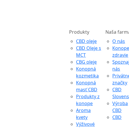
Produkty
Naša farm
CBD oleje
O nás
CBD Oleje s
Konope
MCT
zdravie
CBG oleje
Spozna
Konopná
nás
kozmetika
Privátn
Konopná
značky
masť CBD
CBD
Produkty z
Sloven
konope
Výroba
Aroma
CBD
kvety
CBD
Výživové