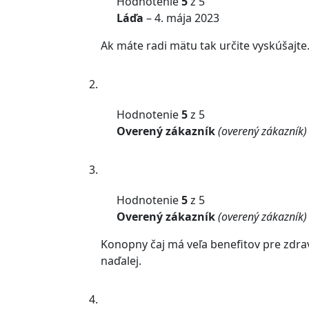
Hodnotenie
5
z 5
Láďa
–
4. mája 2023
Ak máte radi mätu tak určite vyskúšajte
Hodnotenie
5
z 5
Overený zákazník
(overený zákazník)
Hodnotenie
5
z 5
Overený zákazník
(overený zákazník)
Konopny čaj má veľa benefitov pre zdrav
naďalej.