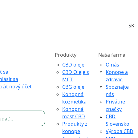
SK
Produkty
Naša farma
CBD oleje
O nás
ť sa
CBD Oleje s
Konope a
hlásiť sa
MCT
zdravie
ožiť nový účet
CBG oleje
Spoznajte
Konopná
nás
kozmetika
Privátne
Konopná
značky
masť CBD
CBD
Produkty z
Slovensko
konope
Výroba CBD