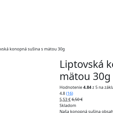
ovská konopná sušina s mätou 30g
Liptovská 
mätou 30g
Hodnotenie
4.84
z 5 na zák
4.8
(
16
)
5,53
€
6,50
€
Skladom
Naša konopná sušina obsahuj