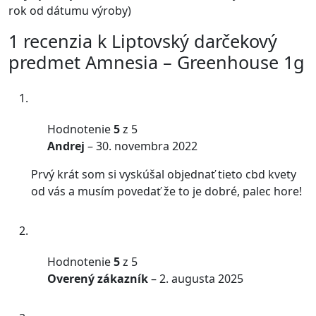
rok od dátumu výroby)
1 recenzia k
Liptovský darčekový
predmet Amnesia – Greenhouse 1g
Hodnotenie
5
z 5
Andrej
–
30. novembra 2022
Prvý krát som si vyskúšal objednať tieto cbd kvety
od vás a musím povedať že to je dobré, palec hore!
Hodnotenie
5
z 5
Overený zákazník
–
2. augusta 2025