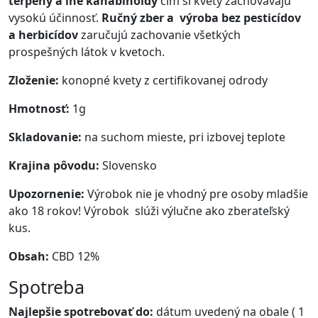
terpény a iné kanabinoidy
čím si kvety zachovávajú
vysokú účinnosť.
Ručný zber a výroba bez pesticídov
a herbicídov
zaručujú zachovanie všetkých
prospešných látok v kvetoch.
Zloženie:
konopné kvety z certifikovanej odrody
Hmotnosť:
1g
Skladovanie:
na suchom mieste, pri izbovej teplote
Krajina pôvodu:
Slovensko
Upozornenie:
Výrobok nie je vhodný pre osoby mladšie
ako 18 rokov! Výrobok slúži výlučne ako zberateľský
kus.
Obsah:
CBD 12%
Spotreba
Najlepšie spotrebovať do:
dátum uvedený na obale ( 1