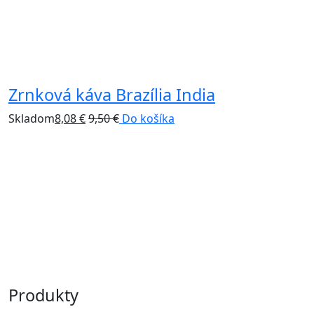
Zrnková káva Brazília India
L
Skladom
8,08
€
9,50
€
Do košíka
S
Produkty