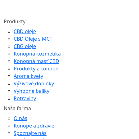
Produkty
CBD oleje
CBD Oleje s MCT
CBG oleje
Konopná kozmetika
Konopná masť CBD
Produkty z konope
Aroma kvety
Výživové doplnky
Výhodné balíky
Potraviny
Naša farma
O nás
Konope a zdravie
Spoznajte nás