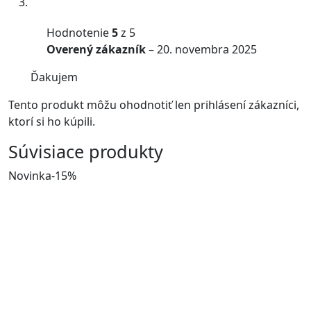
Hodnotenie
5
z 5
Overený zákazník
–
20. novembra 2025
Ďakujem
Tento produkt môžu ohodnotiť len prihlásení zákazníci,
ktorí si ho kúpili.
Súvisiace produkty
Novinka
-15%
-