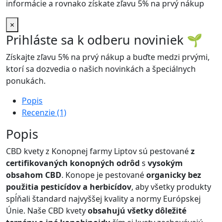
informácie a rovnako získate zľavu 5% na prvý nákup
×
Prihláste sa k odberu noviniek
🌱
Získajte zľavu 5% na prvý nákup a buďte medzi prvými,
ktorí sa dozvedia o našich novinkách a špeciálnych
ponukách.
Popis
Recenzie (1)
Popis
CBD kvety z Konopnej farmy Liptov sú pestované
z
certifikovaných konopných odrôd
s
vysokým
obsahom CBD
. Konope je pestované
organicky bez
použitia pesticídov a herbicídov
, aby všetky produkty
spĺňali štandard najvyššej kvality a normy Európskej
Únie. Naše CBD kvety
obsahujú všetky dôležité