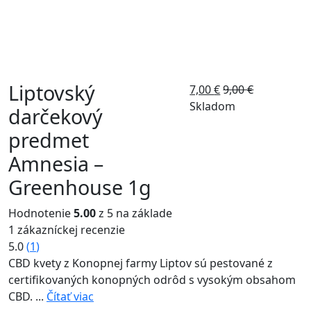
Liptovský
7,00
€
9,00
€
Skladom
darčekový
predmet
Amnesia –
Greenhouse 1g
Hodnotenie
5.00
z 5 na základe
1
zákazníckej recenzie
5.0
(
1
)
CBD kvety z Konopnej farmy Liptov sú pestované z
certifikovaných konopných odrôd s vysokým obsahom
CBD. ...
Čítať viac