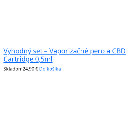
Vyhodný set – Vaporizačné pero a CBD
B
Cartridge 0,5ml
S
Skladom
24,90
€
Do košíka