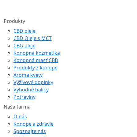
Produkty
CBD oleje
CBD Oleje s MCT
CBG oleje
Konopná kozmetika
Konopná masť CBD
Produkty z konope
Aroma kvety
Výživové doplnky
Výhodné balíky
Potraviny
Naša farma
O nás
Konope a zdravie
Spoznajte nás