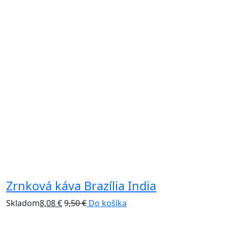
Zrnková káva Brazília India
P
Skladom
8,08
€
9,50
€
Do košíka
S