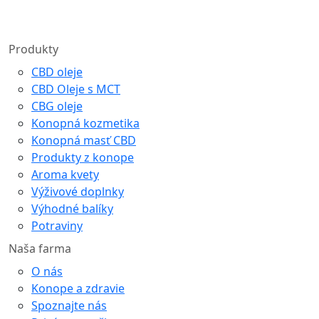
Produkty
CBD oleje
CBD Oleje s MCT
CBG oleje
Konopná kozmetika
Konopná masť CBD
Produkty z konope
Aroma kvety
Výživové doplnky
Výhodné balíky
Potraviny
Naša farma
O nás
Konope a zdravie
Spoznajte nás