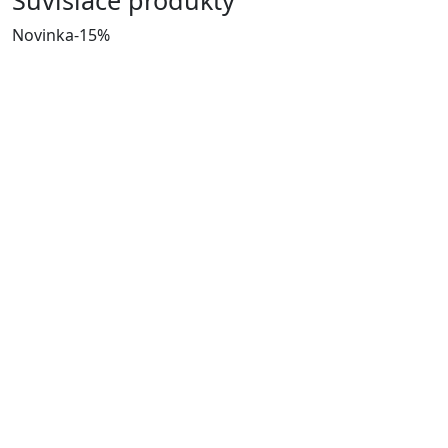
Novinka
-15%
N