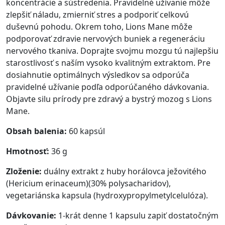
koncentrácie a sústredenia. Pravidelné užívanie môže
zlepšiť náladu, zmierniť stres a podporiť celkovú
duševnú pohodu. Okrem toho, Lions Mane môže
podporovať zdravie nervových buniek a regeneráciu
nervového tkaniva. Doprajte svojmu mozgu tú najlepšiu
starostlivosť s naším vysoko kvalitným extraktom. Pre
dosiahnutie optimálnych výsledkov sa odporúča
pravidelné užívanie podľa odporúčaného dávkovania.
Objavte silu prírody pre zdravý a bystrý mozog s Lions
Mane.
Obsah balenia:
60 kapsúl
Hmotnosť:
36 g
Zloženie:
duálny extrakt z huby horálovca ježovitého
(Hericium erinaceum)(30% polysacharidov),
vegetariánska kapsula (hydroxypropylmetylcelulóza).
Dávkovanie:
1-krát denne 1 kapsulu zapiť dostatočným