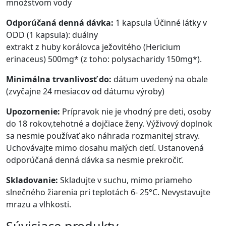
množstvom vody
Odporúčaná denná dávka:
1 kapsula Účinné látky v
ODD (1 kapsula): duálny
extrakt z huby korálovca ježovitého (Hericium
erinaceus) 500mg* (z toho: polysacharidy 150mg*).
Minimálna trvanlivosť do:
dátum uvedený na obale
(zvyčajne 24 mesiacov od dátumu výroby)
Upozornenie:
Prípravok nie je vhodný pre deti, osoby
do 18 rokov,tehotné a dojčiace ženy. Výživový doplnok
sa nesmie používať ako náhrada rozmanitej stravy.
Uchovávajte mimo dosahu malých detí. Ustanovená
odporúčaná denná dávka sa nesmie prekročiť.
Skladovanie:
Skladujte v suchu, mimo priameho
slnečného žiarenia pri teplotách 6- 25°C. Nevystavujte
mrazu a vlhkosti.
Súvisiace produkty