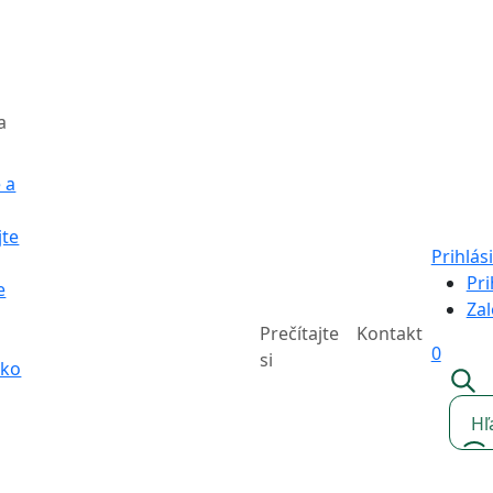
a
 a
jte
Prihlási
Pri
e
Zal
Prečítajte
Kontakt
0
si
sko