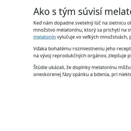
Ako s tým súvisí mela
Keď nám dopadne svetelný lúč na sietnicu ok
množstvo melatonínu, ktorý sa prichytí na s
melatonín
vylučuje vo veľkých množstvách, p
Vďaka bohatému rozmiestneniu jeho receptor
na vývoj reprodukčných orgánov, zlepšuje pl
Štúdie ukázali, že doplnky melatonínu môžu 
oneskorenej fázy spánku a bdenia, pri niekt