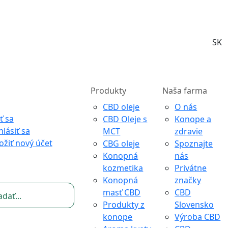
SK
Produkty
Naša farma
CBD oleje
O nás
ť sa
CBD Oleje s
Konope a
hlásiť sa
MCT
zdravie
ožiť nový účet
CBG oleje
Spoznajte
Konopná
nás
kozmetika
Privátne
Konopná
značky
masť CBD
CBD
Produkty z
Slovensko
konope
Výroba CBD