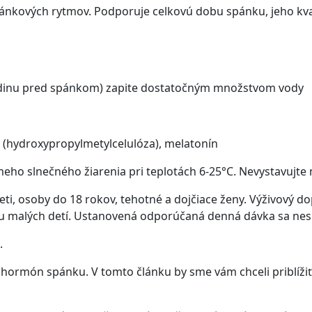
pánkových rytmov. Podporuje celkovú dobu spánku, jeho kval
odinu pred spánkom) zapite dostatočným množstvom vody
 (hydroxypropylmetylcelulóza), melatonín
eho slnečného žiarenia pri teplotách 6-25°C. Nevystavujte 
eti, osoby do 18 rokov, tehotné a dojčiace ženy. Výživový 
u malých detí. Ustanovená odporúčaná denná dávka sa nes
.
ormón spánku. V tomto článku by sme vám chceli priblížiť j