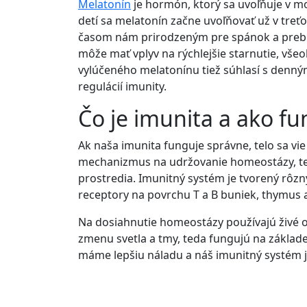
Melatonín
je hormón, ktorý sa uvoľňuje v 
detí sa melatonín začne uvoľňovať už v treť
časom nám prirodzeným pre spánok a prebúdz
môže mať vplyv na rýchlejšie starnutie, vš
vylúčeného melatonínu tiež súhlasí s denn
regulácií imunity.
Čo je imunita a ako fu
Ak naša imunita funguje správne, telo sa v
mechanizmus na udržovanie homeostázy, ted
prostredia. Imunitný systém je tvorený rôzn
receptory na povrchu T a B buniek, thymus a
Na dosiahnutie homeostázy používajú živé o
zmenu svetla a tmy, teda fungujú na základe
máme lepšiu náladu a náš imunitný systém 