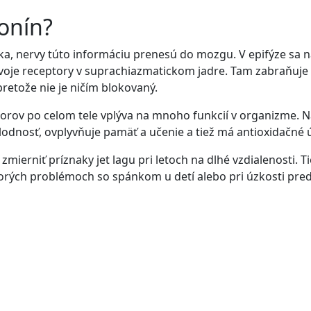
tonín?
a, nervy túto informáciu prenesú do mozgu. V epifýze sa na
voje receptory v suprachiazmatickom jadre. Tam zabraňuje s
retože nie je ničím blokovaný.
ov po celom tele vplýva na mnoho funkcií v organizme. Na
odnosť, ovplyvňuje pamäť a učenie a tiež má antioxidačné ú
zmierniť príznaky jet lagu pri letoch na dlhé vzdialenosti.
orých problémoch so spánkom u detí alebo pri úzkosti pred 