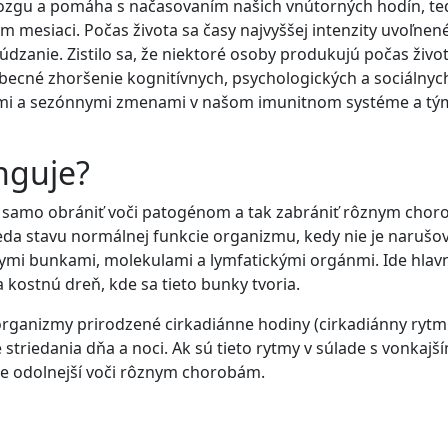
mozgu a pomáha s načasovaním našich vnútorných hodín, te
om mesiaci. Počas života sa časy najvyššej intenzity uvoľn
anie. Zistilo sa, že niektoré osoby produkujú počas život
eobecné zhoršenie kognitívnych, psychologických a sociálny
ými a sezónnymi zmenami v našom imunitnom systéme a tým d
nguje?
ie samo obrániť voči patogénom a tak zabrániť rôznym chor
a stavu normálnej funkcie organizmu, kedy nie je narušo
ymi bunkami, molekulami a lymfatickými orgánmi. Ide hlavne
 kostnú dreň, kde sa tieto bunky tvoria.
rganizmy prirodzené cirkadiánne hodiny (cirkadiánny rytmus
 striedania dňa a noci. Ak sú tieto rytmy v súlade s vonkaj
je odolnejší voči rôznym chorobám.