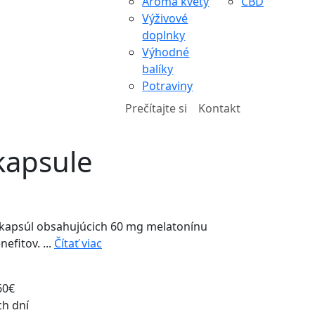
Aroma kvety
CBD
Výživové
doplnky
Výhodné
balíky
Potraviny
Prečítajte si
Kontakt
kapsule
 kapsúl obsahujúcich 60 mg melatonínu
efitov. ...
Čítať viac
60€
ch dní