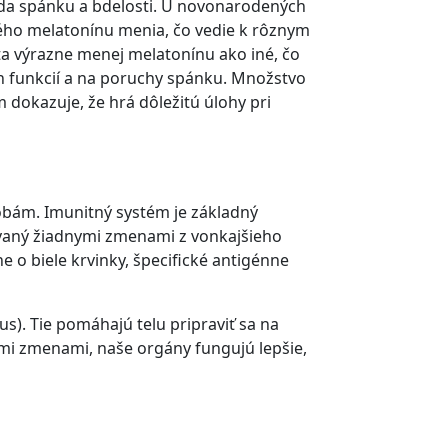
da spánku a bdelosti. U novonarodených
eného melatonínu menia, čo vedie k rôznym
a výrazne menej melatonínu ako iné, čo
ch funkcií a na poruchy spánku. Množstvo
okazuje, že hrá dôležitú úlohy pri
obám. Imunitný systém je základný
vaný žiadnymi zmenami z vonkajšieho
 o biele krvinky, špecifické antigénne
). Tie pomáhajú telu pripraviť sa na
šími zmenami, naše orgány fungujú lepšie,