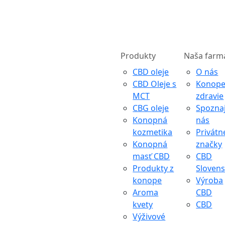
Produkty
Naša farm
CBD oleje
O nás
CBD Oleje s
Konope
MCT
zdravie
CBG oleje
Spozna
Konopná
nás
kozmetika
Privátn
Konopná
značky
masť CBD
CBD
Produkty z
Sloven
konope
Výroba
Aroma
CBD
kvety
CBD
Výživové