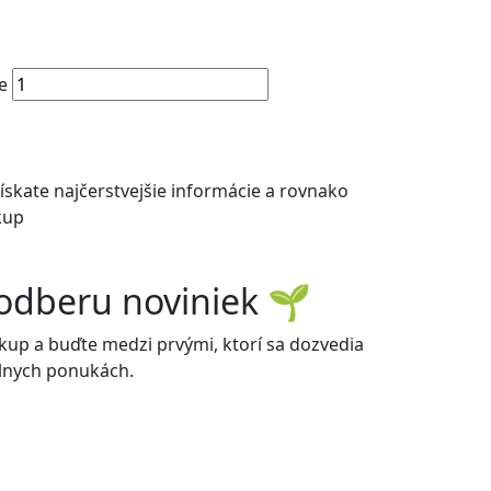
e
ískate najčerstvejšie informácie a rovnako
kup
k odberu noviniek
🌱
ákup a buďte medzi prvými, ktorí sa dozvedia
álnych ponukách.